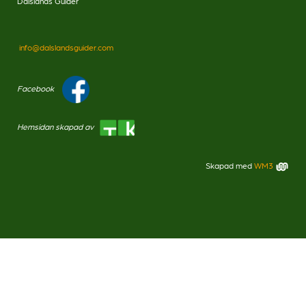
Dalslands Guider
info@dalslandsguider.com
Facebook
Hemsidan skapad av
Skapad med
WM3