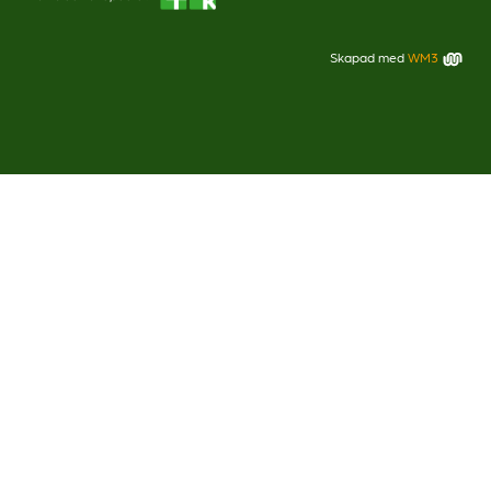
Skapad med
WM3